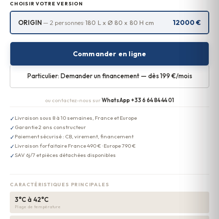
CHOISIR VOTRE VERSION
12000 €
ORIGIN
— 2 personnes
· 180 L x Ø 80 x 80 H cm
Commander en ligne
Particulier: Demander un financement — dès
199
€/mois
ou contactez-nous sur
WhatsApp +33 6 64 84 44 01
Livraison sous 8 à 10 semaines, France et Europe
✓
Garantie 2 ans constructeur
✓
Paiement sécurisé : CB, virement, financement
✓
Livraison forfaitaire France 490 € · Europe 790 €
✓
SAV 6j/7 et pièces détachées disponibles
✓
CARACTÉRISTIQUES PRINCIPALES
3°C à 42°C
Plage de température