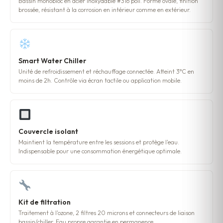
Bassin monobloc en acier inoxydable #316 poli. Forme ovale, finition
brossée, résistant à la corrosion en intérieur comme en extérieur.
Smart Water Chiller
Unité de refroidissement et réchauffage connectée. Atteint 3°C en
moins de 2h. Contrôle via écran tactile ou application mobile.
Couvercle isolant
Maintient la température entre les sessions et protège l'eau.
Indispensable pour une consommation énergétique optimale.
Kit de filtration
Traitement à l'ozone, 2 filtres 20 microns et connecteurs de liaison
bassin/chiller. Eau propre garantie en permanence.