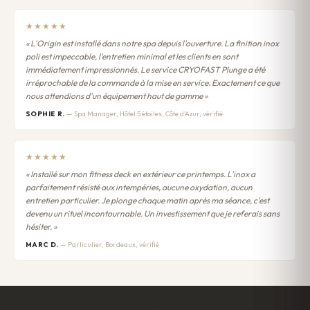
★★★★★
« L'Origin est installé dans notre spa depuis l'ouverture. La finition inox
poli est impeccable, l'entretien minimal et les clients en sont
immédiatement impressionnés. Le service CRYOFAST Plunge a été
irréprochable de la commande à la mise en service. Exactement ce que
nous attendions d'un équipement haut de gamme »
SOPHIE R.
— Spa Manager, Hôtel 5 étoiles, Côte d'Azur, vérifié
★★★★★
« Installé sur mon fitness deck en extérieur ce printemps. L'inox a
parfaitement résisté aux intempéries, aucune oxydation, aucun
entretien particulier. Je plonge chaque matin après ma séance, c'est
devenu un rituel incontournable. Un investissement que je referais sans
hésiter. »
MARC D.
— Particulier, Bordeaux, vérifié