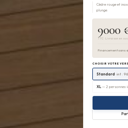
Cèdre rouge et inox
plunge.
9000 
TTC · Livraison en sus
Financement sans ap
CHOISIR VOTRE VER
Standard
· int :
XL
— 2 personnes
·
Par