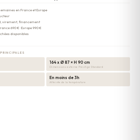
 semaines en France et Europe
ucteur
B, virement, financement
France 690 € · Europe 990 €
achées disponibles
PRINCIPALES
164 x Ø 87 × H 90 cm
Dimensions externe Prestige Standard
En moins de 3h
Atteinte de la température