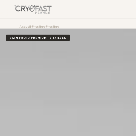
Aller au contenu principal
Accueil
›
Prestige
›
Prestige
BAIN FROID PREMIUM · 2 TAILLES