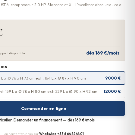
 #316, compresseur 2.0 HP. Standard et XL. L’excellence absolue du cold
€
dès 169 €/mois
port disponible
SION
9000 €
 96 L x Ø 76 x H 73 cm ext : 164 L x Ø 87 x H 90 cm
12000 €
 int: 159 L x Ø 78 x H 80 cm ext: 229 L x Ø 90 x H 92 cm
Commander en ligne
ticulier: Demander un financement — dès
169
€/mois
ou contactez-nous sur
WhatsApp +33 6 64 84 44 01