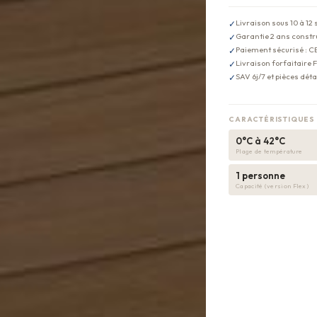
Livraison sous 10 à 12
✓
Garantie 2 ans constr
✓
Paiement sécurisé : C
✓
Livraison forfaitaire 
✓
SAV 6j/7 et pièces dét
✓
CARACTÉRISTIQUES 
0°C à 42°C
Plage de température
1 personne
Capacité (version Flex)