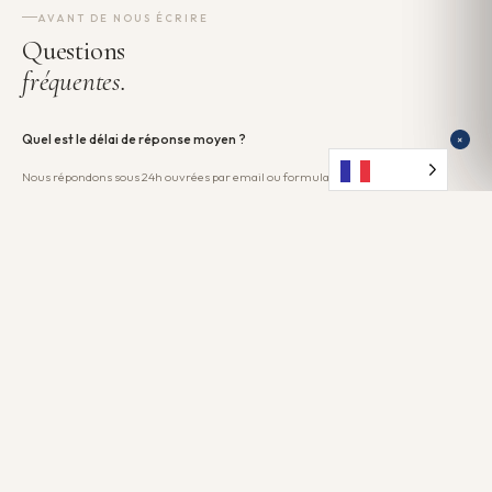
AVANT DE NOUS ÉCRIRE
Questions
fréquentes.
Quel est le délai de réponse moyen ?
+
Nous répondons sous 24h ouvrées par email ou formulaire. Pour une réponse
plus rapide, privilégiez WhatsApp où nous répondons généralement sous 2h en
journée.
Puis-je visiter un showroom avant d'acheter ?
+
Comment suivre ma commande ?
+
J'ai un projet professionnel ou sur-mesure, qui contacter ?
+